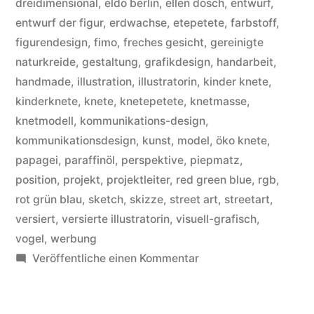
dreidimensional
,
eldo berlin
,
ellen dosch
,
entwurf
,
entwurf der figur
,
erdwachse
,
etepetete
,
farbstoff
,
figurendesign
,
fimo
,
freches gesicht
,
gereinigte
naturkreide
,
gestaltung
,
grafikdesign
,
handarbeit
,
handmade
,
illustration
,
illustratorin
,
kinder knete
,
kinderknete
,
knete
,
knetepetete
,
knetmasse
,
knetmodell
,
kommunikations-design
,
kommunikationsdesign
,
kunst
,
model
,
öko knete
,
papagei
,
paraffinöl
,
perspektive
,
piepmatz
,
position
,
projekt
,
projektleiter
,
red green blue
,
rgb
,
rot grün blau
,
sketch
,
skizze
,
street art
,
streetart
,
versiert
,
versierte illustratorin
,
visuell-grafisch
,
vogel
,
werbung
zu
Veröffentliche einen Kommentar
Ihr
habt