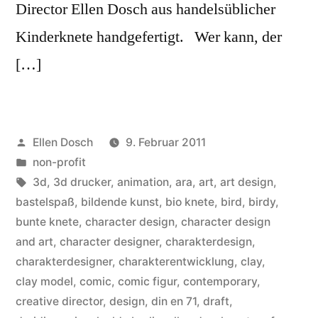
Director Ellen Dosch aus handelsüblicher
Kinderknete handgefertigt. Wer kann, der
[…]
Veröffentlicht
Ellen Dosch
9. Februar 2011
von
Veröffentlicht
non-profit
in
Schlagwörter:
3d
,
3d drucker
,
animation
,
ara
,
art
,
art design
,
bastelspaß
,
bildende kunst
,
bio knete
,
bird
,
birdy
,
bunte knete
,
character design
,
character design
and art
,
character designer
,
charakterdesign
,
charakterdesigner
,
charakterentwicklung
,
clay
,
clay model
,
comic
,
comic figur
,
contemporary
,
creative director
,
design
,
din en 71
,
draft
,