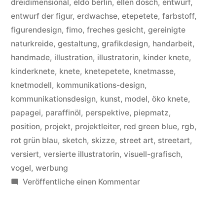
dreidimensional
,
eldo berlin
,
ellen dosch
,
entwurf
,
entwurf der figur
,
erdwachse
,
etepetete
,
farbstoff
,
figurendesign
,
fimo
,
freches gesicht
,
gereinigte
naturkreide
,
gestaltung
,
grafikdesign
,
handarbeit
,
handmade
,
illustration
,
illustratorin
,
kinder knete
,
kinderknete
,
knete
,
knetepetete
,
knetmasse
,
knetmodell
,
kommunikations-design
,
kommunikationsdesign
,
kunst
,
model
,
öko knete
,
papagei
,
paraffinöl
,
perspektive
,
piepmatz
,
position
,
projekt
,
projektleiter
,
red green blue
,
rgb
,
rot grün blau
,
sketch
,
skizze
,
street art
,
streetart
,
versiert
,
versierte illustratorin
,
visuell-grafisch
,
vogel
,
werbung
zu
Veröffentliche einen Kommentar
Ihr
habt