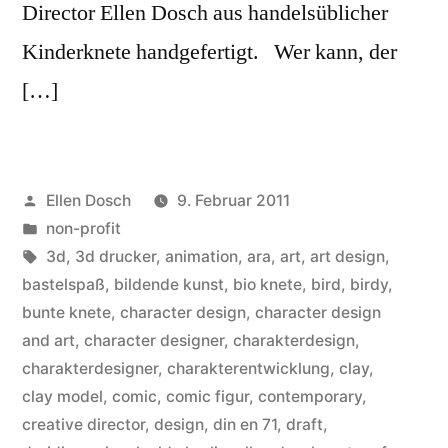
Director Ellen Dosch aus handelsüblicher
Kinderknete handgefertigt. Wer kann, der
[…]
Veröffentlicht
Ellen Dosch
9. Februar 2011
von
Veröffentlicht
non-profit
in
Schlagwörter:
3d
,
3d drucker
,
animation
,
ara
,
art
,
art design
,
bastelspaß
,
bildende kunst
,
bio knete
,
bird
,
birdy
,
bunte knete
,
character design
,
character design
and art
,
character designer
,
charakterdesign
,
charakterdesigner
,
charakterentwicklung
,
clay
,
clay model
,
comic
,
comic figur
,
contemporary
,
creative director
,
design
,
din en 71
,
draft
,