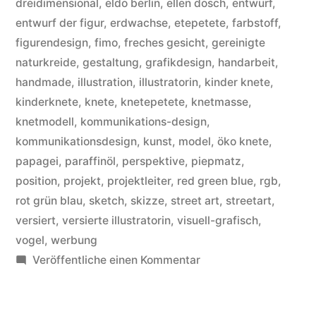
dreidimensional
,
eldo berlin
,
ellen dosch
,
entwurf
,
entwurf der figur
,
erdwachse
,
etepetete
,
farbstoff
,
figurendesign
,
fimo
,
freches gesicht
,
gereinigte
naturkreide
,
gestaltung
,
grafikdesign
,
handarbeit
,
handmade
,
illustration
,
illustratorin
,
kinder knete
,
kinderknete
,
knete
,
knetepetete
,
knetmasse
,
knetmodell
,
kommunikations-design
,
kommunikationsdesign
,
kunst
,
model
,
öko knete
,
papagei
,
paraffinöl
,
perspektive
,
piepmatz
,
position
,
projekt
,
projektleiter
,
red green blue
,
rgb
,
rot grün blau
,
sketch
,
skizze
,
street art
,
streetart
,
versiert
,
versierte illustratorin
,
visuell-grafisch
,
vogel
,
werbung
zu
Veröffentliche einen Kommentar
Ihr
habt