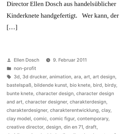
Director Ellen Dosch aus handelsüblicher
Kinderknete handgefertigt. Wer kann, der
[…]
Veröffentlicht
Ellen Dosch
9. Februar 2011
von
Veröffentlicht
non-profit
in
Schlagwörter:
3d
,
3d drucker
,
animation
,
ara
,
art
,
art design
,
bastelspaß
,
bildende kunst
,
bio knete
,
bird
,
birdy
,
bunte knete
,
character design
,
character design
and art
,
character designer
,
charakterdesign
,
charakterdesigner
,
charakterentwicklung
,
clay
,
clay model
,
comic
,
comic figur
,
contemporary
,
creative director
,
design
,
din en 71
,
draft
,