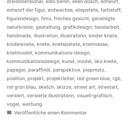
dreidimensional
,
eldo berlin
,
ellen dosch
,
entwurf
,
entwurf der figur
,
erdwachse
,
etepetete
,
farbstoff
,
figurendesign
,
fimo
,
freches gesicht
,
gereinigte
naturkreide
,
gestaltung
,
grafikdesign
,
handarbeit
,
handmade
,
illustration
,
illustratorin
,
kinder knete
,
kinderknete
,
knete
,
knetepetete
,
knetmasse
,
knetmodell
,
kommunikations-design
,
kommunikationsdesign
,
kunst
,
model
,
öko knete
,
papagei
,
paraffinöl
,
perspektive
,
piepmatz
,
position
,
projekt
,
projektleiter
,
red green blue
,
rgb
,
rot grün blau
,
sketch
,
skizze
,
street art
,
streetart
,
versiert
,
versierte illustratorin
,
visuell-grafisch
,
vogel
,
werbung
zu
Veröffentliche einen Kommentar
Ihr
habt