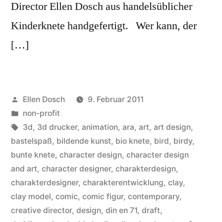
Director Ellen Dosch aus handelsüblicher
Kinderknete handgefertigt. Wer kann, der
[…]
Veröffentlicht
Ellen Dosch
9. Februar 2011
von
Veröffentlicht
non-profit
in
Schlagwörter:
3d
,
3d drucker
,
animation
,
ara
,
art
,
art design
,
bastelspaß
,
bildende kunst
,
bio knete
,
bird
,
birdy
,
bunte knete
,
character design
,
character design
and art
,
character designer
,
charakterdesign
,
charakterdesigner
,
charakterentwicklung
,
clay
,
clay model
,
comic
,
comic figur
,
contemporary
,
creative director
,
design
,
din en 71
,
draft
,