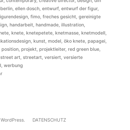
ur
,
contemporary
,
creative director
,
design
,
din
 berlin
,
ellen dosch
,
entwurf
,
entwurf der figur
,
figurendesign
,
fimo
,
freches gesicht
,
gereinigte
sign
,
handarbeit
,
handmade
,
illustration
,
nete
,
knete
,
knetepetete
,
knetmasse
,
knetmodell
,
kationsdesign
,
kunst
,
model
,
öko knete
,
papagei
,
,
position
,
projekt
,
projektleiter
,
red green blue
,
,
street art
,
streetart
,
versiert
,
versierte
l
,
werbung
zu
ar
Ihr
habt
doch
’n
Vogel…
n WordPress.
DATENSCHUTZ