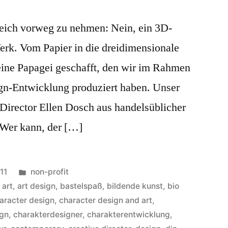
leich vorweg zu nehmen: Nein, ein 3D-
erk. Vom Papier in die dreidimensionale
leine Papagei geschafft, den wir im Rahmen
gn-Entwicklung produziert haben. Unser
Director Ellen Dosch aus handelsüblicher
 Wer kann, der […]
Veröffentlicht
11
non-profit
in
,
art
,
art design
,
bastelspaß
,
bildende kunst
,
bio
aracter design
,
character design and art
,
ign
,
charakterdesigner
,
charakterentwicklung
,