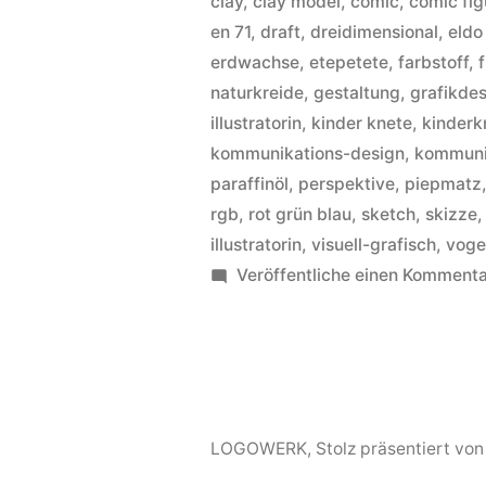
clay
,
clay model
,
comic
,
comic fig
en 71
,
draft
,
dreidimensional
,
eldo
erdwachse
,
etepetete
,
farbstoff
,
naturkreide
,
gestaltung
,
grafikde
illustratorin
,
kinder knete
,
kinderk
kommunikations-design
,
kommuni
paraffinöl
,
perspektive
,
piepmatz
rgb
,
rot grün blau
,
sketch
,
skizze
illustratorin
,
visuell-grafisch
,
voge
Veröffentliche einen Komment
LOGOWERK
,
Stolz präsentiert vo