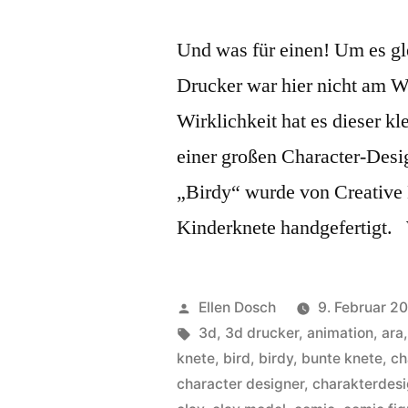
Und was für einen! Um es g
Drucker war hier nicht am W
Wirklichkeit hat es dieser k
einer großen Character-Desi
„Birdy“ wurde von Creative 
Kinderknete handgefertigt.
Veröffentlicht
Ellen Dosch
9. Februar 20
von
Schlagwörter:
3d
,
3d drucker
,
animation
,
ara
knete
,
bird
,
birdy
,
bunte knete
,
ch
character designer
,
charakterdes