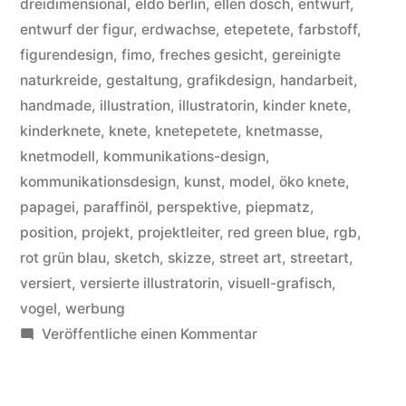
dreidimensional
,
eldo berlin
,
ellen dosch
,
entwurf
,
entwurf der figur
,
erdwachse
,
etepetete
,
farbstoff
,
figurendesign
,
fimo
,
freches gesicht
,
gereinigte
naturkreide
,
gestaltung
,
grafikdesign
,
handarbeit
,
handmade
,
illustration
,
illustratorin
,
kinder knete
,
kinderknete
,
knete
,
knetepetete
,
knetmasse
,
knetmodell
,
kommunikations-design
,
kommunikationsdesign
,
kunst
,
model
,
öko knete
,
papagei
,
paraffinöl
,
perspektive
,
piepmatz
,
position
,
projekt
,
projektleiter
,
red green blue
,
rgb
,
rot grün blau
,
sketch
,
skizze
,
street art
,
streetart
,
versiert
,
versierte illustratorin
,
visuell-grafisch
,
vogel
,
werbung
zu
Veröffentliche einen Kommentar
Ihr
habt