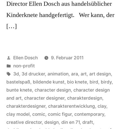
Director Ellen Dosch aus handelsüblicher
Kinderknete handgefertigt. Wer kann, der
[…]
Veröffentlicht
Ellen Dosch
9. Februar 2011
von
Veröffentlicht
non-profit
in
Schlagwörter:
3d
,
3d drucker
,
animation
,
ara
,
art
,
art design
,
bastelspaß
,
bildende kunst
,
bio knete
,
bird
,
birdy
,
bunte knete
,
character design
,
character design
and art
,
character designer
,
charakterdesign
,
charakterdesigner
,
charakterentwicklung
,
clay
,
clay model
,
comic
,
comic figur
,
contemporary
,
creative director
,
design
,
din en 71
,
draft
,