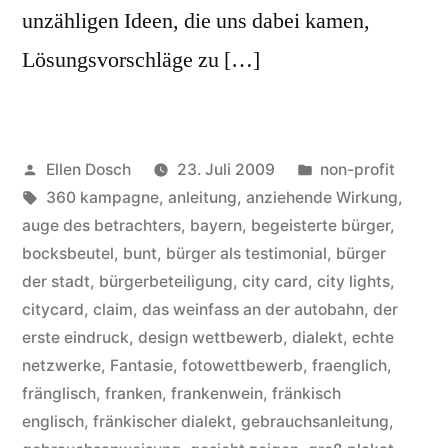
unzähligen Ideen, die uns dabei kamen,
Lösungsvorschläge zu […]
Veröffentlicht
Veröffentlicht
Ellen Dosch
23. Juli 2009
non-profit
von
Schlagwörter:
in
360 kampagne
,
anleitung
,
anziehende Wirkung
,
auge des betrachters
,
bayern
,
begeisterte bürger
,
bocksbeutel
,
bunt
,
bürger als testimonial
,
bürger
der stadt
,
bürgerbeteiligung
,
city card
,
city lights
,
citycard
,
claim
,
das weinfass an der autobahn
,
der
erste eindruck
,
design wettbewerb
,
dialekt
,
echte
netzwerke
,
Fantasie
,
fotowettbewerb
,
fraenglich
,
fränglisch
,
franken
,
frankenwein
,
fränkisch
englisch
,
fränkischer dialekt
,
gebrauchsanleitung
,