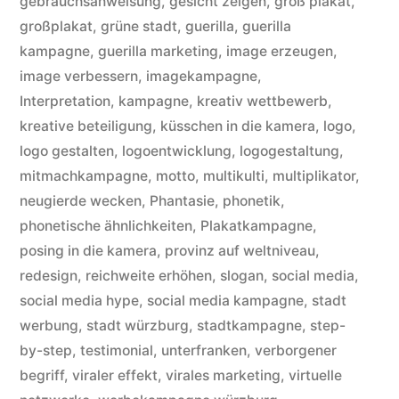
gebrauchsanweisung
,
gesicht zeigen
,
groß plakat
,
großplakat
,
grüne stadt
,
guerilla
,
guerilla
kampagne
,
guerilla marketing
,
image erzeugen
,
image verbessern
,
imagekampagne
,
Interpretation
,
kampagne
,
kreativ wettbewerb
,
kreative beteiligung
,
küsschen in die kamera
,
logo
,
logo gestalten
,
logoentwicklung
,
logogestaltung
,
mitmachkampagne
,
motto
,
multikulti
,
multiplikator
,
neugierde wecken
,
Phantasie
,
phonetik
,
phonetische ähnlichkeiten
,
Plakatkampagne
,
posing in die kamera
,
provinz auf weltniveau
,
redesign
,
reichweite erhöhen
,
slogan
,
social media
,
social media hype
,
social media kampagne
,
stadt
werbung
,
stadt würzburg
,
stadtkampagne
,
step-
by-step
,
testimonial
,
unterfranken
,
verborgener
begriff
,
viraler effekt
,
virales marketing
,
virtuelle