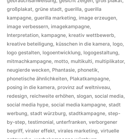
gebrauchsanweisung
,
gesicht zeigen
,
groß plakat
,
großplakat
,
grüne stadt
,
guerilla
,
guerilla
kampagne
,
guerilla marketing
,
image erzeugen
,
image verbessern
,
imagekampagne
,
Interpretation
,
kampagne
,
kreativ wettbewerb
,
kreative beteiligung
,
küsschen in die kamera
,
logo
,
logo gestalten
,
logoentwicklung
,
logogestaltung
,
mitmachkampagne
,
motto
,
multikulti
,
multiplikator
,
neugierde wecken
,
Phantasie
,
phonetik
,
phonetische ähnlichkeiten
,
Plakatkampagne
,
posing in die kamera
,
provinz auf weltniveau
,
redesign
,
reichweite erhöhen
,
slogan
,
social media
,
social media hype
,
social media kampagne
,
stadt
werbung
,
stadt würzburg
,
stadtkampagne
,
step-
by-step
,
testimonial
,
unterfranken
,
verborgener
begriff
,
viraler effekt
,
virales marketing
,
virtuelle