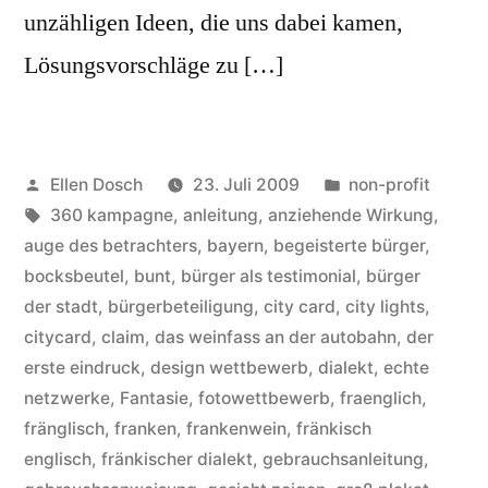
unzähligen Ideen, die uns dabei kamen,
Lösungsvorschläge zu […]
Veröffentlicht
Veröffentlicht
Ellen Dosch
23. Juli 2009
non-profit
von
Schlagwörter:
in
360 kampagne
,
anleitung
,
anziehende Wirkung
,
auge des betrachters
,
bayern
,
begeisterte bürger
,
bocksbeutel
,
bunt
,
bürger als testimonial
,
bürger
der stadt
,
bürgerbeteiligung
,
city card
,
city lights
,
citycard
,
claim
,
das weinfass an der autobahn
,
der
erste eindruck
,
design wettbewerb
,
dialekt
,
echte
netzwerke
,
Fantasie
,
fotowettbewerb
,
fraenglich
,
fränglisch
,
franken
,
frankenwein
,
fränkisch
englisch
,
fränkischer dialekt
,
gebrauchsanleitung
,