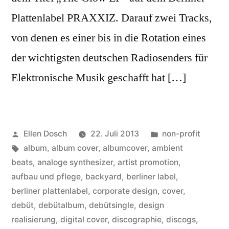
Plattenlabel PRAXXIZ. Darauf zwei Tracks,
von denen es einer bis in die Rotation eines
der wichtigsten deutschen Radiosenders für
Elektronische Musik geschafft hat […]
Veröffentlicht
Veröffentlicht
Ellen Dosch
22. Juli 2013
non-profit
von
Schlagwörter:
in
album
,
album cover
,
albumcover
,
ambient
beats
,
analoge synthesizer
,
artist promotion
,
aufbau und pflege
,
backyard
,
berliner label
,
berliner plattenlabel
,
corporate design
,
cover
,
debüt
,
debütalbum
,
debütsingle
,
design
realisierung
,
digital cover
,
discographie
,
discogs
,