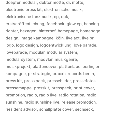
doepfer modular
,
doktor motte
,
dr. motte
,
electronic press kit
,
elektronische musik
,
elektronische tanzmusik
,
ep
,
epk
,
erstveröffentlichung
,
facebook
,
glow ep
,
henning
richter
,
hexagon
,
hinterhof
,
homepage
,
homepage
design
,
image kampagne
,
köln
,
live act
,
live pr
,
logo
,
logo design
,
logoentwicklung
,
love parade
,
loveparade
,
modular
,
modular system
,
modularsystem
,
modvlar
,
musikgenre
,
musikprojekt
,
plattencover
,
plattenlabel berlin
,
pr
kampagne
,
pr strategie
,
praxxiz records berlin
,
press kit
,
press pack
,
pressebilder
,
pressefotos
,
pressemappe
,
presskit
,
presspack
,
print cover
,
promotion
,
radio
,
radio live
,
radio rotation
,
radio
sunshine
,
radio sunshine live
,
release promotion
,
riesident advisor
,
schallplatte cover
,
sechseck
,